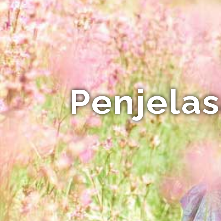
Penjelas