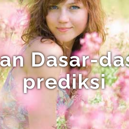
an Dasar-da
prediksi