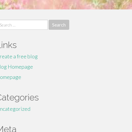
earch
r:
Links
reate a free blog
log Homepage
omepage
Categories
ncategorized
Meta