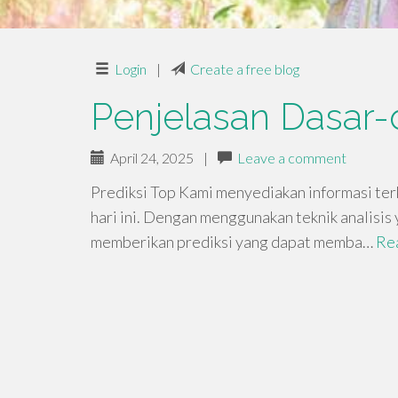
Login
|
Create a free blog
Penjelasan Dasar-d
April 24, 2025
|
Leave a comment
Prediksi Top Kami menyediakan informasi ter
hari ini. Dengan menggunakan teknik analisis 
memberikan prediksi yang dapat memba…
Re